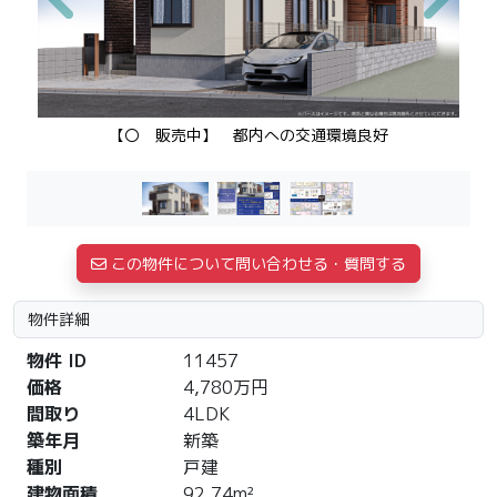
Previous
Next
【〇 販売中】 都内への交通環境良好
この物件について問い合わせる・質問する
物件詳細
物件 ID
11457
価格
4,780万円
間取り
4LDK
築年月
新築
種別
戸建
建物面積
92.74m²