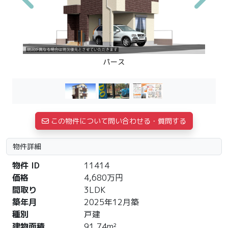
Previous
Next
パース
この物件について問い合わせる・質問する
物件詳細
物件 ID
11414
価格
4,680万円
間取り
3LDK
築年月
2025年12月築
種別
戸建
建物面積
91.74m²