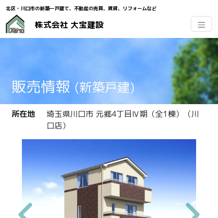
北区・川口市の新築一戸建て、不動産の売買、賃貸、
リフォームなど
株式会社 大宝建設
販売情報
(新築戸建)
所在地
埼玉県川口市 元郷4丁目Ⅳ期（全1棟）（川
口店）